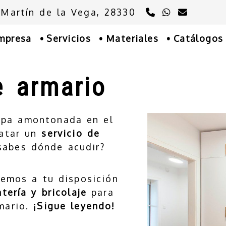
91 894 76 39
675 769 
sucons
 Martín de la Vega,
28330
mpresa
Servicios
Materiales
Catálogos
e armario
opa amontonada en el
ratar un
servicio de
sabes dónde acudir?
emos a tu disposición
tería y bricolaje
para
rmario.
¡Sigue leyendo!