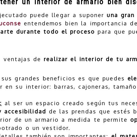
tener un interior de armario bien di
jecutado puede llegar a suponer
una gran 
uconse
entendemos bien la importancia d
iarte
durante todo el proceso
para que pue
s ventajas de
realizar el interior de tu ar
sus grandes beneficios es que puedes
el
 en su interior: barras, cajoneras, tamaño
:
al ser un espacio creado según tus nece
y accesibilidad
de las prendas que estés 
erior de un armario a medida te permite
op
otrado o un vestidor.
detalles también son importantes:
el mater