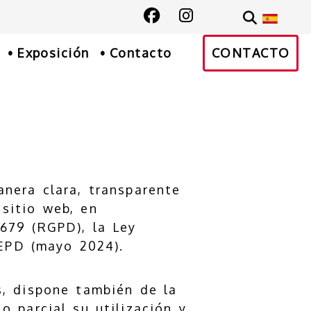
300
e
gmail.com
Exposición
Contacto
CONTACTO
anera clara, transparente
 sitio web, en
679 (RGPD), la Ley
EPD (mayo 2024).
s, dispone también de la
o parcial su utilización y