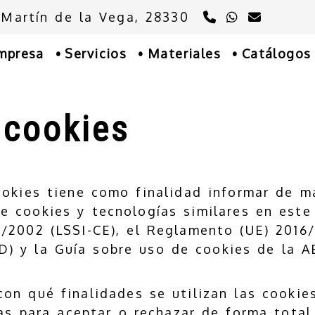
91 894 76 39
675 769 
sucons
 Martín de la Vega,
28330
mpresa
Servicios
Materiales
Catálogos
 cookies
ookies tiene como finalidad informar de m
de cookies y tecnologías similares en este
/2002 (LSSI-CE), el Reglamento (UE) 2016/
) y la Guía sobre uso de cookies de la A
con qué finalidades se utilizan las cookie
as para aceptar o rechazar de forma total 